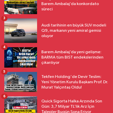
Barem Ambalaj’da konkordato
süreci
3
Audi tarihinin en büyük SUV modeli
Q9, markanın yeni amiral gemisi
oluyor
4
Barem Ambalaj’da yeni gelişme:
BARMA tüm BIST endekslerinden
çıkarılıyor
5
Tekfen Holding'de Devir Teslim:
Yeni Yönetim Kurulu Başkanı Prof. Dr.
Murat Yalçıntaş Oldu!
6
Quick Sigorta Halka Arzında Son
Gün: 3,7 Milyar TL’lik Arz İçin
Talepler Bugün Sona Eriyor