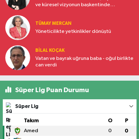
ve küresel vizyonun başkentinde
Türkiye’nin yükselen gücü
TÜMAY MERCAN
Yöneticilikte yetkinlikler dönüştü
BILAL KOÇAK
Vatan ve bayrak uğruna baba - oğul birlikte
can verdi
Süper Lig Puan Durumu
Süper Lig
#
Takım
O
P
1
Amed
0
0