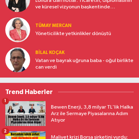
Londra’dan notlar: Ticaretin, diplomasinin
ve küresel vizyonun başkentinde
Türkiye’nin yükselen gücü
TÜMAY MERCAN
Yöneticilikte yetkinlikler dönüştü
BILAL KOÇAK
Vatan ve bayrak uğruna baba - oğul birlikte
can verdi
Trend Haberler
1
Bewen Enerji, 3,8 milyar TL'lik Halka
Arz ile Sermaye Piyasalarına Adım
Atıyor
2
Maliyet krizi Borsa şirketini vurdu: