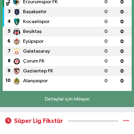
2
Erzurumspor FK
0
0
3
Başakşehir
0
0
4
Kocaelispor
0
0
5
Beşiktaş
0
0
6
Eyüpspor
0
0
7
Galatasaray
0
0
8
Çorum FK
0
0
9
Gaziantep FK
0
0
10
Alanyaspor
0
0
Detaylar için tıklayın
Süper Lig Fikstür