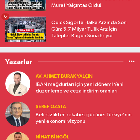
Murat Yalçıntaş Oldu!
6
Quick Sigorta Halka Arzında Son
Gün: 3,7 Milyar TL’lik Arz İçin
Talepler Bugün Sona Eriyor
Yazarlar
AV. AHMET BURAK YALÇIN
IBAN mağdurları için yeni dönem! Yeni
düzenleme ve ceza indirim oranları
ŞEREF ÖZATA
Belirsizlikten rekabet gücüne: Türkiye'nin
yeni ekonomi vizyonu
NIHAT BINGÖL