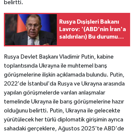
belirtti.
Rusya Dışişleri Bakanı
Lavrov: '(ABD'nin İran'a
saldırıları) Bu durumun
kimseye faydası yok'
Rusya Devlet Başkanı Vladimir Putin, kabine
toplantısında Ukrayna ile muhtemel barış
görüşmelerine ilişkin açıklamada bulundu. Putin,
2022'de İstanbul'da Rusya ve Ukrayna arasında
yapılan görüşmelerde varılan anlaşmalar
temelinde Ukrayna ile barış görüşmelerine hazır
olduğunu belirtti. Putin, Ukrayna ile gelecekte
yürütülecek her türlü diplomatik girişimin ayrıca
sahadaki gerçeklere, Ağustos 2025'te ABD'de