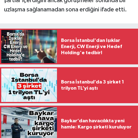
şartlar içerdiğini ancak görüşmeler sonunda bir
uzlaşma sağlanamadan sona erdiğini ifade etti.
Borsa İstanbul'dan Işıklar
Enerji, CW Enerji ve Hedef
Holding'e tedbir!
Borsa İstanbul’da 3 şirket 1
trilyon TL’yi aştı
Baykar’dan havacılıkta yeni
hamle: Kargo şirketi kuruluyor