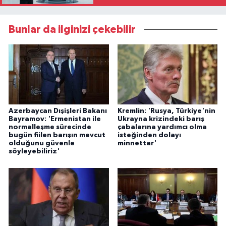
Bunlar da ilginizi çekebilir
Azerbaycan Dışişleri Bakanı
Kremlin: 'Rusya, Türkiye'nin
Bayramov: 'Ermenistan ile
Ukrayna krizindeki barış
normalleşme sürecinde
çabalarına yardımcı olma
bugün fiilen barışın mevcut
isteğinden dolayı
olduğunu güvenle
minnettar'
söyleyebiliriz'