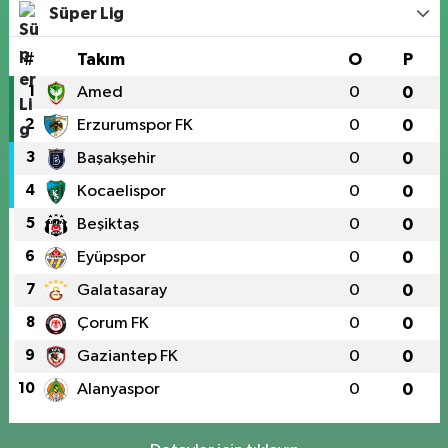
Süper Lig
#
Takım
O
P
1
Amed
0
0
2
Erzurumspor FK
0
0
3
Başakşehir
0
0
4
Kocaelispor
0
0
5
Beşiktaş
0
0
6
Eyüpspor
0
0
7
Galatasaray
0
0
8
Çorum FK
0
0
9
Gaziantep FK
0
0
10
Alanyaspor
0
0