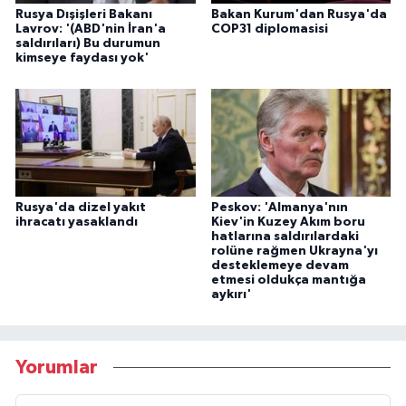
Rusya Dışişleri Bakanı
Bakan Kurum'dan Rusya'da
Lavrov: '(ABD'nin İran'a
COP31 diplomasisi
saldırıları) Bu durumun
kimseye faydası yok'
Rusya'da dizel yakıt
Peskov: 'Almanya'nın
ihracatı yasaklandı
Kiev'in Kuzey Akım boru
hatlarına saldırılardaki
rolüne rağmen Ukrayna'yı
desteklemeye devam
etmesi oldukça mantığa
aykırı'
Yorumlar