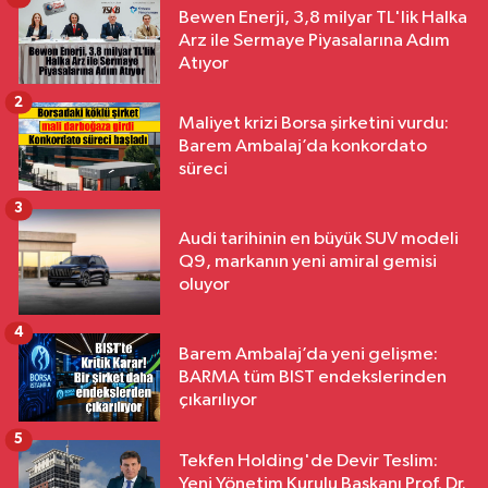
Bewen Enerji, 3,8 milyar TL'lik Halka
Arz ile Sermaye Piyasalarına Adım
Atıyor
2
Maliyet krizi Borsa şirketini vurdu:
Barem Ambalaj’da konkordato
süreci
3
Audi tarihinin en büyük SUV modeli
Q9, markanın yeni amiral gemisi
oluyor
4
Barem Ambalaj’da yeni gelişme:
BARMA tüm BIST endekslerinden
çıkarılıyor
5
Tekfen Holding'de Devir Teslim:
Yeni Yönetim Kurulu Başkanı Prof. Dr.