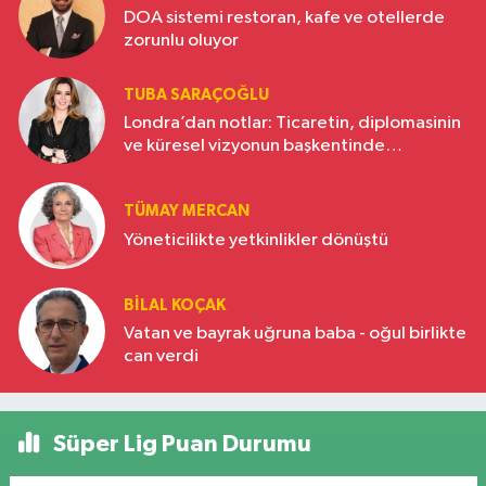
DOA sistemi restoran, kafe ve otellerde
zorunlu oluyor
TUBA SARAÇOĞLU
Londra’dan notlar: Ticaretin, diplomasinin
ve küresel vizyonun başkentinde
Türkiye’nin yükselen gücü
TÜMAY MERCAN
Yöneticilikte yetkinlikler dönüştü
BILAL KOÇAK
Vatan ve bayrak uğruna baba - oğul birlikte
can verdi
Süper Lig Puan Durumu