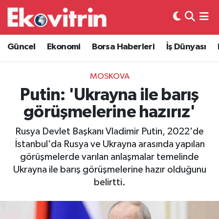
Güncel
Hava Durumu
Güncel
Ekonomi
Borsa Haberleri
İş Dünyası
Ekonomi
Trafik Durumu
MOSKOVA
Borsa Haberleri
Süper Lig Puan Durumu ve Fikstür
Putin: 'Ukrayna ile barış
görüşmelerine hazırız'
İş Dünyası
Tüm Manşetler
Rusya Devlet Başkanı Vladimir Putin, 2022'de
Lojistik
Son Dakika Haberleri
İstanbul'da Rusya ve Ukrayna arasında yapılan
görüşmelerde varılan anlaşmalar temelinde
Otovitrin
Haber Arşivi
Ukrayna ile barış görüşmelerine hazır olduğunu
belirtti.
Asayiş
Magazin