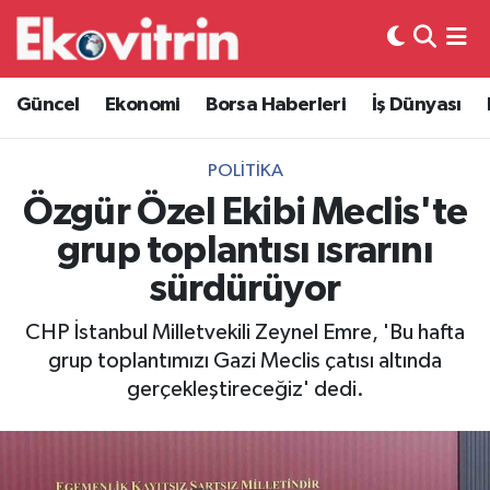
Güncel
Hava Durumu
Güncel
Ekonomi
Borsa Haberleri
İş Dünyası
Ekonomi
Trafik Durumu
POLITIKA
Borsa Haberleri
Süper Lig Puan Durumu ve Fikstür
Özgür Özel Ekibi Meclis'te
grup toplantısı ısrarını
İş Dünyası
Tüm Manşetler
sürdürüyor
Lojistik
Son Dakika Haberleri
CHP İstanbul Milletvekili Zeynel Emre, 'Bu hafta
grup toplantımızı Gazi Meclis çatısı altında
Otovitrin
Haber Arşivi
gerçekleştireceğiz' dedi.
Asayiş
Magazin