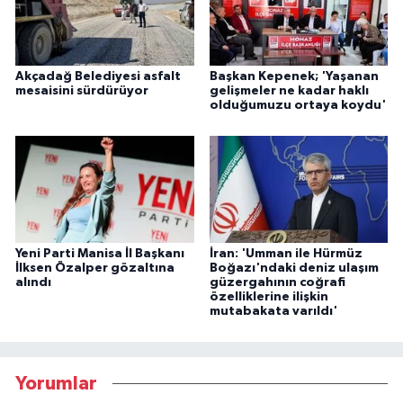
Akçadağ Belediyesi asfalt
Başkan Kepenek; 'Yaşanan
mesaisini sürdürüyor
gelişmeler ne kadar haklı
olduğumuzu ortaya koydu'
Yeni Parti Manisa İl Başkanı
İran: 'Umman ile Hürmüz
İlksen Özalper gözaltına
Boğazı'ndaki deniz ulaşım
alındı
güzergahının coğrafi
özelliklerine ilişkin
mutabakata varıldı'
Yorumlar