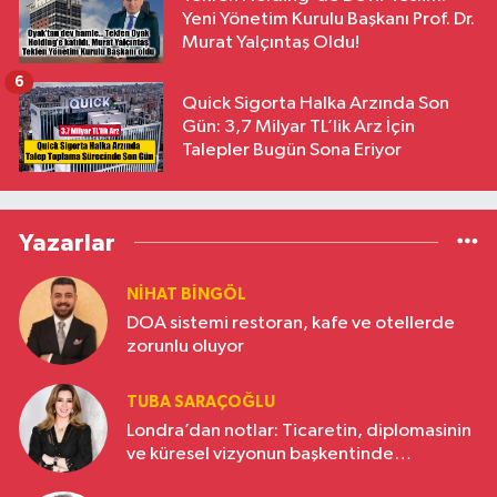
Yeni Yönetim Kurulu Başkanı Prof. Dr.
Murat Yalçıntaş Oldu!
6
Quick Sigorta Halka Arzında Son
Gün: 3,7 Milyar TL’lik Arz İçin
Talepler Bugün Sona Eriyor
Yazarlar
NIHAT BINGÖL
DOA sistemi restoran, kafe ve otellerde
zorunlu oluyor
TUBA SARAÇOĞLU
Londra’dan notlar: Ticaretin, diplomasinin
ve küresel vizyonun başkentinde
Türkiye’nin yükselen gücü