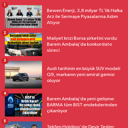
1
Bewen Enerji, 3,8 milyar TL'lik Halka
Arz ile Sermaye Piyasalarına Adım
Atıyor
2
Maliyet krizi Borsa şirketini vurdu:
Barem Ambalaj’da konkordato
süreci
3
Audi tarihinin en büyük SUV modeli
Q9, markanın yeni amiral gemisi
oluyor
4
Barem Ambalaj’da yeni gelişme:
BARMA tüm BIST endekslerinden
çıkarılıyor
5
Tekfen Holding'de Devir Teslim: