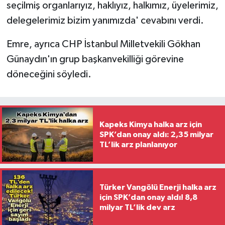
seçilmiş organlarıyız, haklıyız, halkımız, üyelerimiz,
delegelerimiz bizim yanımızda' cevabını verdi.
Emre, ayrıca CHP İstanbul Milletvekili Gökhan
Günaydın'ın grup başkanvekilliği görevine
döneceğini söyledi.
Kapeks Kimya halka arz için
SPK’dan onay aldı: 2,35 milyar
TL’lik arz planlanıyor
Türker Vangölü Enerji halka arz
için SPK’dan onay aldı! 8,8
milyar TL’lik dev arz