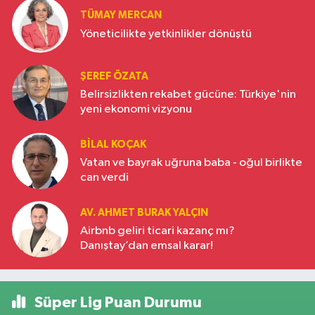
TÜMAY MERCAN
Yöneticilikte yetkinlikler dönüştü
ŞEREF ÖZATA
Belirsizlikten rekabet gücüne: Türkiye'nin
yeni ekonomi vizyonu
BILAL KOÇAK
Vatan ve bayrak uğruna baba - oğul birlikte
can verdi
AV. AHMET BURAK YALÇIN
Airbnb geliri ticari kazanç mı?
Danıştay’dan emsal karar!
Süper Lig Puan Durumu