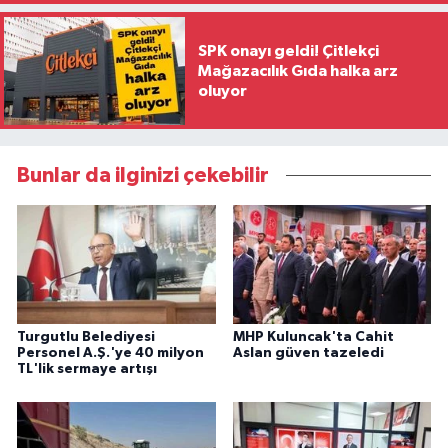
SPK onayı geldi! Çitlekçi
Mağazacılık Gıda halka arz
oluyor
Bunlar da ilginizi çekebilir
Turgutlu Belediyesi
MHP Kuluncak'ta Cahit
Personel A.Ş.'ye 40 milyon
Aslan güven tazeledi
TL'lik sermaye artışı