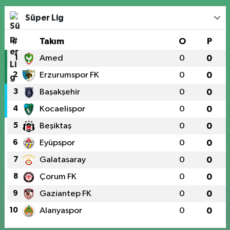
Süper Lig
#
Takım
O
P
1
Amed
0
0
2
Erzurumspor FK
0
0
3
Başakşehir
0
0
4
Kocaelispor
0
0
5
Beşiktaş
0
0
6
Eyüpspor
0
0
7
Galatasaray
0
0
8
Çorum FK
0
0
9
Gaziantep FK
0
0
10
Alanyaspor
0
0