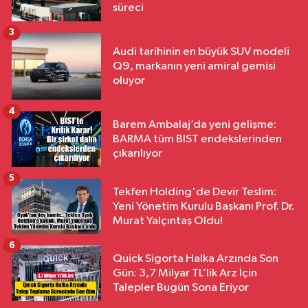
süreci
3
Audi tarihinin en büyük SUV modeli
Q9, markanın yeni amiral gemisi
oluyor
4
Barem Ambalaj’da yeni gelişme:
BARMA tüm BIST endekslerinden
çıkarılıyor
5
Tekfen Holding'de Devir Teslim:
Yeni Yönetim Kurulu Başkanı Prof. Dr.
Murat Yalçıntaş Oldu!
6
Quick Sigorta Halka Arzında Son
Gün: 3,7 Milyar TL’lik Arz İçin
Talepler Bugün Sona Eriyor