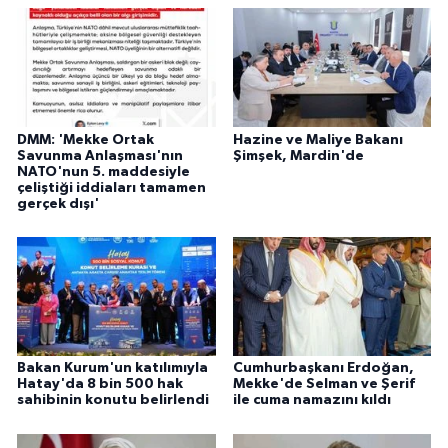
DMM: 'Mekke Ortak
Hazine ve Maliye Bakanı
Savunma Anlaşması'nın
Şimşek, Mardin'de
NATO'nun 5. maddesiyle
çeliştiği iddiaları tamamen
gerçek dışı'
Bakan Kurum'un katılımıyla
Cumhurbaşkanı Erdoğan,
Hatay'da 8 bin 500 hak
Mekke'de Selman ve Şerif
sahibinin konutu belirlendi
ile cuma namazını kıldı