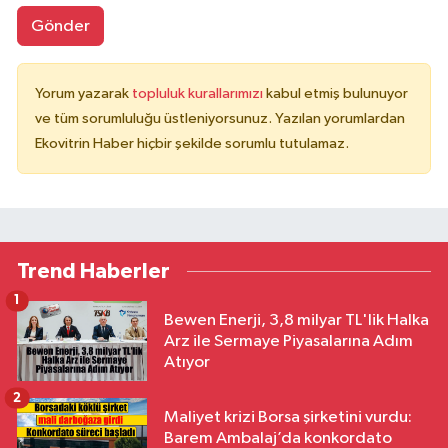
Gönder
Yorum yazarak
topluluk kurallarımızı
kabul etmiş bulunuyor
ve tüm sorumluluğu üstleniyorsunuz. Yazılan yorumlardan
Ekovitrin Haber hiçbir şekilde sorumlu tutulamaz.
Trend Haberler
1
Bewen Enerji, 3,8 milyar TL'lik Halka
Arz ile Sermaye Piyasalarına Adım
Atıyor
2
Maliyet krizi Borsa şirketini vurdu:
Barem Ambalaj’da konkordato