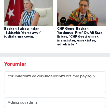
Başkan Subaşı'ndan
CHP Genel Başkan
'Eskişehir'de yaşıyor'
Yardımcısı Prof. Dr. Ali Rıza
iddialarına cevap
Erbay, 'CHP üyesi olmak
inanç ister, emek ister,
yürek ister'
Yorumlar