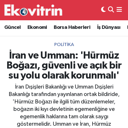
Güncel
Hava Durumu
Güncel
Ekonomi
Borsa Haberleri
İş Dünyası
Ekonomi
Trafik Durumu
POLITIKA
Borsa Haberleri
Süper Lig Puan Durumu ve Fikstür
İran ve Umman: 'Hürmüz
Boğazı, güvenli ve açık bir
İş Dünyası
Tüm Manşetler
su yolu olarak korunmalı'
Lojistik
Son Dakika Haberleri
İran Dışişleri Bakanlığı ve Umman Dışişleri
Bakanlığı tarafından yayınlanan ortak bildiride,
Otovitrin
Haber Arşivi
'Hürmüz Boğazı ile ilgili tüm düzenlemeler,
boğazın iki kıyı devletinin egemenliğine ve
Asayiş
egemenlik haklarına tam olarak saygı
göstermelidir. Umman ve İran, Hürmüz
Magazin