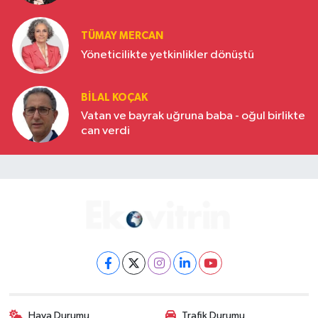
Türkiye’nin yükselen gücü
TÜMAY MERCAN
Yöneticilikte yetkinlikler dönüştü
BILAL KOÇAK
Vatan ve bayrak uğruna baba - oğul birlikte
can verdi
Hava Durumu
Trafik Durumu