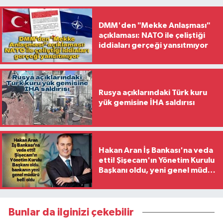
DMM'den "Mekke Anlaşması"
açıklaması: NATO ile çeliştiği
iddiaları gerçeği yansıtmıyor
Rusya açıklarındaki Türk kuru
yük gemisine İHA saldırısı
Hakan Aran İş Bankası'na veda
etti! Şişecam'ın Yönetim Kurulu
Başkanı oldu, yeni genel müdür
belli oldu
Bunlar da ilginizi çekebilir