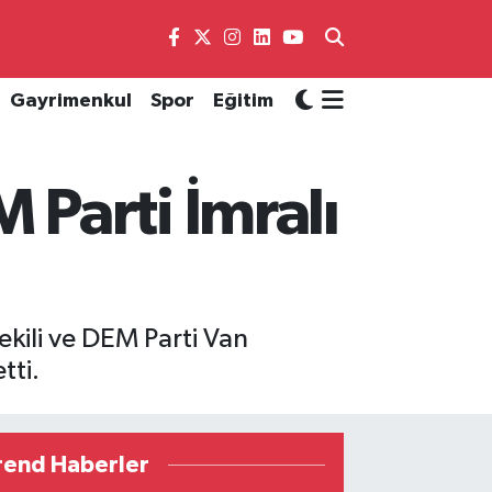
Gayrimenkul
Spor
Eğitim
Parti İmralı
kili ve DEM Parti Van
tti.
rend Haberler