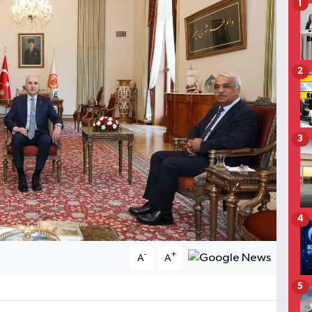
1
2
3
4
-
+
A
A
5