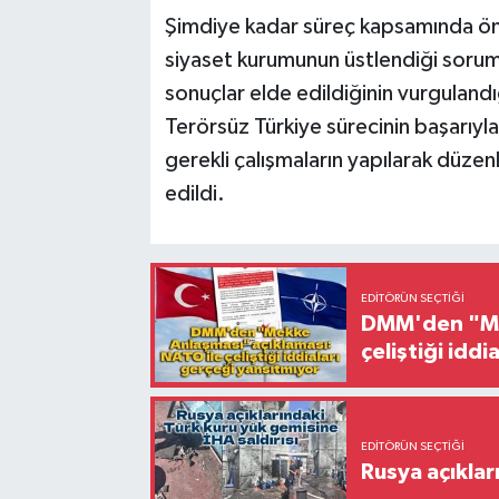
Şimdiye kadar süreç kapsamında önem
siyaset kurumunun üstlendiği soru
sonuçlar elde edildiğinin vurgula
Terörsüz Türkiye sürecinin başarı
gerekli çalışmaların yapılarak düze
edildi.
EDITÖRÜN SEÇTIĞI
DMM'den "Mek
çeliştiği idd
EDITÖRÜN SEÇTIĞI
Rusya açıklar