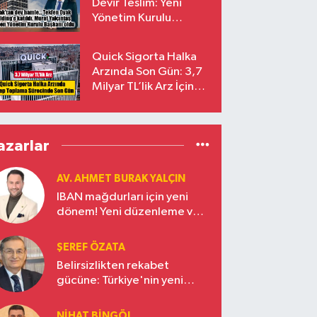
Devir Teslim: Yeni
Yönetim Kurulu
Başkanı Prof. Dr. Murat
Yalçıntaş Oldu!
Quick Sigorta Halka
Arzında Son Gün: 3,7
Milyar TL’lik Arz İçin
Talepler Bugün Sona
Eriyor
azarlar
AV. AHMET BURAK YALÇIN
IBAN mağdurları için yeni
dönem! Yeni düzenleme ve
ceza indirim oranları
ŞEREF ÖZATA
Belirsizlikten rekabet
gücüne: Türkiye'nin yeni
ekonomi vizyonu
NIHAT BINGÖL