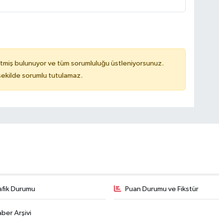
tmiş bulunuyor ve tüm sorumluluğu üstleniyorsunuz.
 şekilde sorumlu tutulamaz.
afik Durumu
Puan Durumu ve Fikstür
ber Arşivi