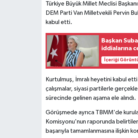
Türkiye Büyük Millet Meclisi Başka
DEM Parti Van Milletvekili Pervin Bul
kabul etti.
Başkan Subaş
iddialarına 
İçeriği Görünt
Kurtulmuş, İmralı heyetini kabul ett
çalışmalar, siyasi partilerle gerçekl
sürecinde gelinen aşama ele alındı.
Görüşmede ayrıca TBMM'de kurulan
Komisyonu'nun raporunda belirtilen
başarıyla tamamlanmasına ilişkin kon