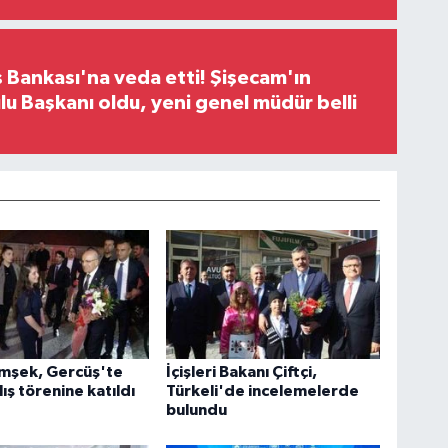
 Bankası'na veda etti! Şişecam'ın
u Başkanı oldu, yeni genel müdür belli
imşek, Gercüş'te
İçişleri Bakanı Çiftçi,
lış törenine katıldı
Türkeli'de incelemelerde
bulundu