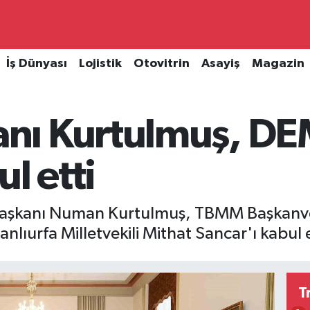
İş Dünyası
Lojistik
Otovitrin
Asayiş
Magazin
ı Kurtulmuş, DEM 
l etti
i Başkanı Numan Kurtulmuş, TBMM Başkanve
Şanlıurfa Milletvekili Mithat Sancar'ı kabul e
T