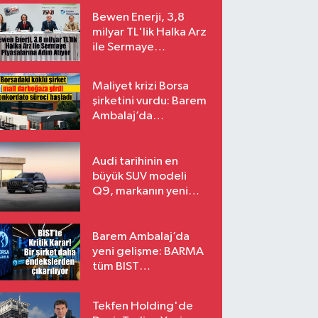
Bewen Enerji, 3,8
milyar TL'lik Halka Arz
ile Sermaye
Piyasalarına Adım
Atıyor
Maliyet krizi Borsa
şirketini vurdu: Barem
Ambalaj’da
konkordato süreci
Audi tarihinin en
büyük SUV modeli
Q9, markanın yeni
amiral gemisi oluyor
Barem Ambalaj’da
yeni gelişme: BARMA
tüm BIST
endekslerinden
çıkarılıyor
Tekfen Holding'de