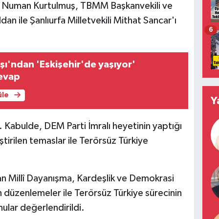
nı Numan Kurtulmuş, TBMM Başkanvekili ve
dan ile Şanlıurfa Milletvekili Mithat Sancar'ı
6
ı'ndan 'Eskişehir'de yaşıyor'
cevap
üle
Y
i. Kabulde, DEM Parti İmralı heyetinin yaptığı
eştirilen temaslar ile Terörsüz Türkiye
 Millî Dayanışma, Kardeşlik ve Demokrasi
 düzenlemeler ile Terörsüz Türkiye sürecinin
ular değerlendirildi.