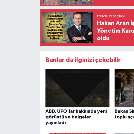
EDITÖRÜN SEÇTIĞI
Hakan Aran İş
Yönetim Kurul
oldu
Bunlar da ilginizi çekebilir
ABD, UFO'lar hakkında yeni
Bakan Ş
görüntü ve belgeler
toplu açı
yayınladı