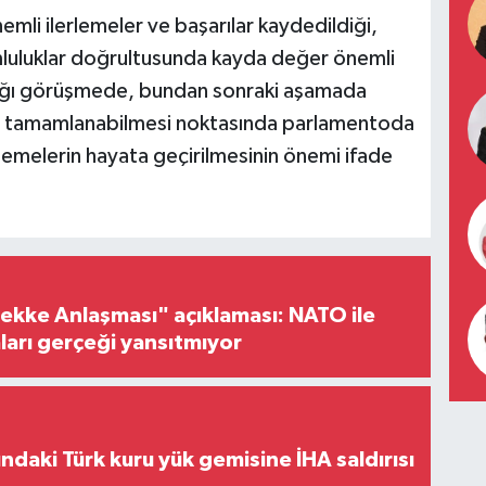
li ilerlemeler ve başarılar kaydedildiği,
mluluklar doğrultusunda kayda değer önemli
ndığı görüşmede, bundan sonraki aşamada
yla tamamlanabilmesi noktasında parlamentoda
nlemelerin hayata geçirilmesinin önemi ifade
ke Anlaşması" açıklaması: NATO ile
iaları gerçeği yansıtmıyor
ındaki Türk kuru yük gemisine İHA saldırısı