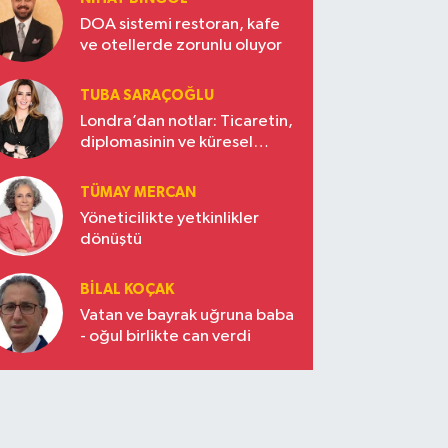
DOA sistemi restoran, kafe
ve otellerde zorunlu oluyor
TUBA SARAÇOĞLU
Londra’dan notlar: Ticaretin,
diplomasinin ve küresel
vizyonun başkentinde
Türkiye’nin yükselen gücü
TÜMAY MERCAN
Yöneticilikte yetkinlikler
dönüştü
BILAL KOÇAK
Vatan ve bayrak uğruna baba
- oğul birlikte can verdi