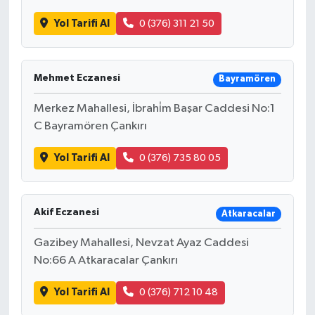
Yol Tarifi Al
0 (376) 311 21 50
Mehmet Eczanesi
Bayramören
Merkez Mahallesi, İbrahi̇m Başar Caddesi No:1
C Bayramören Çankırı
Yol Tarifi Al
0 (376) 735 80 05
Akif Eczanesi
Atkaracalar
Gazibey Mahallesi, Nevzat Ayaz Caddesi
No:66 A Atkaracalar Çankırı
Yol Tarifi Al
0 (376) 712 10 48