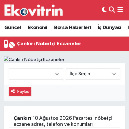
Güncel
Hava Durumu
Güncel
Ekonomi
Borsa Haberleri
İş Dünyası
Ekonomi
Trafik Durumu
Çankırı Nöbetçi Eczaneler
Borsa Haberleri
Süper Lig Puan Durumu ve Fikstür
İş Dünyası
Tüm Manşetler
Lojistik
Son Dakika Haberleri
Paylaş
Otovitrin
Haber Arşivi
Asayiş
Çankırı
10 Ağustos 2026 Pazartesi nöbetçi
eczane adres, telefon ve konumları
Magazin