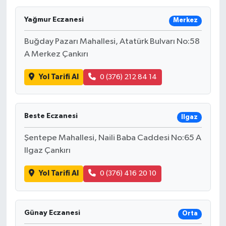
Gayrimenkul
Yağmur Eczanesi
Merkez
Buğday Pazarı Mahallesi, Atatürk Bulvarı No:58
Spor
A Merkez Çankırı
Eğitim
Yol Tarifi Al
0 (376) 212 84 14
Beste Eczanesi
Ilgaz
Şentepe Mahallesi, Naili Baba Caddesi No:65 A
Ilgaz Çankırı
Yol Tarifi Al
0 (376) 416 20 10
Günay Eczanesi
Orta