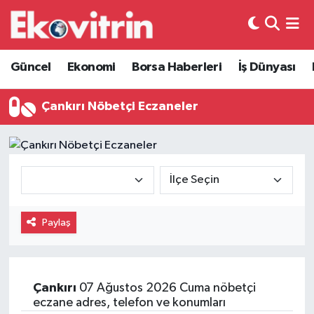
Güncel
Hava Durumu
Güncel
Ekonomi
Borsa Haberleri
İş Dünyası
Ekonomi
Trafik Durumu
Çankırı Nöbetçi Eczaneler
Borsa Haberleri
Süper Lig Puan Durumu ve Fikstür
İş Dünyası
Tüm Manşetler
Lojistik
Son Dakika Haberleri
Paylaş
Otovitrin
Haber Arşivi
Asayiş
Çankırı
07 Ağustos 2026 Cuma nöbetçi
eczane adres, telefon ve konumları
Magazin