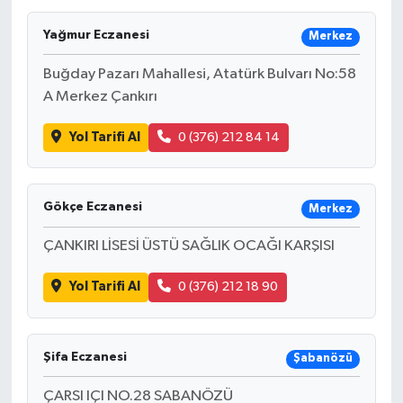
Gayrimenkul
Yağmur Eczanesi
Merkez
Buğday Pazarı Mahallesi, Atatürk Bulvarı No:58
Spor
A Merkez Çankırı
Eğitim
Yol Tarifi Al
0 (376) 212 84 14
Gökçe Eczanesi
Merkez
ÇANKIRI LİSESİ ÜSTÜ SAĞLIK OCAĞI KARŞISI
Yol Tarifi Al
0 (376) 212 18 90
Şifa Eczanesi
Şabanözü
ÇARSI IÇI NO.28 SABANÖZÜ