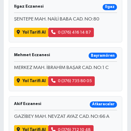
Ilgaz Eczanesi
Ilgaz
ŞENTEPE MAH. NAİLİ BABA CAD. NO:80
Yol Tarifi Al
0 (376) 416 14 87
Mehmet Eczanesi
Bayramören
MERKEZ MAH. İBRAHİM BAŞAR CAD. NO:1 C
Yol Tarifi Al
0 (376) 735 80 05
Akif Eczanesi
Atkaracalar
GAZİBEY MAH. NEVZAT AYAZ CAD. NO:66 A
Yol Tarifi Al
0 (376) 712 10 48