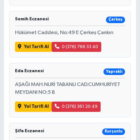
Semih Eczanesi
Çerkeş
Hükümet Caddesi, No:49 E Çerkeş Çankırı
Yol Tarifi Al
0 (376) 766 33 40
Eda Eczanesi
Yapraklı
AŞAĞI MAH.NURİ TABANLI CAD.CUMHURİYET
MEYDANI NO:5 B
Yol Tarifi Al
0 (376) 361 20 49
Şifa Eczanesi
Kurşunlu