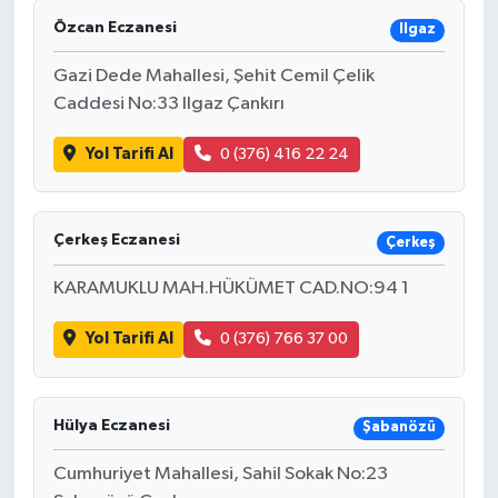
Özcan Eczanesi
Ilgaz
Gazi Dede Mahallesi, Şehit Cemil Çelik
Caddesi No:33 Ilgaz Çankırı
Yol Tarifi Al
0 (376) 416 22 24
Çerkeş Eczanesi
Çerkeş
KARAMUKLU MAH.HÜKÜMET CAD.NO:94 1
Yol Tarifi Al
0 (376) 766 37 00
Hülya Eczanesi
Şabanözü
Cumhuriyet Mahallesi, Sahil Sokak No:23