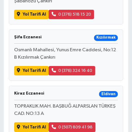
Şabanözü Çankırı
Yol Tarifi Al
0 (376) 518 15 20
Şifa Eczanesi
Kızılırmak
Osmanlı Mahallesi, Yunus Emre Caddesi, No:12
B Kızılırmak Çankırı
Yol Tarifi Al
0 (376) 324 16 40
Kiraz Eczanesi
Eldivan
TOPRAKLIK MAH. BAŞBUĞ ALPARSLAN TÜRKEŞ
CAD. NO:13 A
Yol Tarifi Al
0 (507) 809 41 98