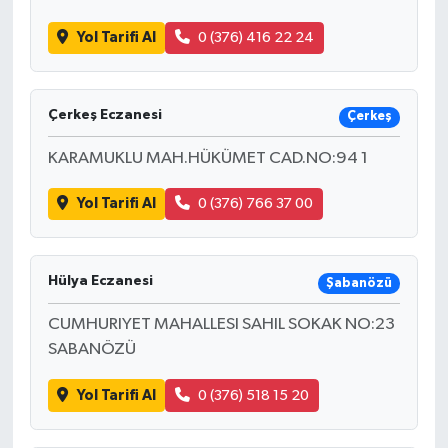
Yol Tarifi Al
0 (376) 416 22 24
Çerkeş Eczanesi
Çerkeş
KARAMUKLU MAH.HÜKÜMET CAD.NO:94 1
Yol Tarifi Al
0 (376) 766 37 00
Hülya Eczanesi
Şabanözü
CUMHURIYET MAHALLESI SAHIL SOKAK NO:23
SABANÖZÜ
Yol Tarifi Al
0 (376) 518 15 20