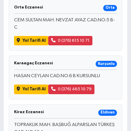
Orta Eczanesi
Orta
CEM SULTAN MAH. NEVZAT AYAZ CAD.NO:5 B-
C
Yol Tarifi Al
0 (376) 615 10 71
Karaagaç Eczanesi
Kurşunlu
HASAN CEYLAN CAD.NO.6 B KURSUNLU
Yol Tarifi Al
0 (376) 465 10 79
Kiraz Eczanesi
Eldivan
TOPRAKLIK MAH. BAŞBUĞ ALPARSLAN TÜRKEŞ