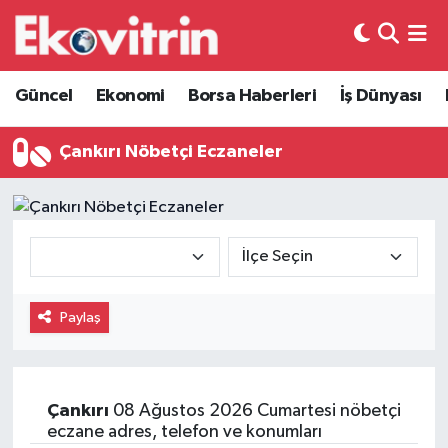
Güncel
Hava Durumu
Güncel
Ekonomi
Borsa Haberleri
İş Dünyası
Ekonomi
Trafik Durumu
Çankırı Nöbetçi Eczaneler
Borsa Haberleri
Süper Lig Puan Durumu ve Fikstür
İş Dünyası
Tüm Manşetler
Lojistik
Son Dakika Haberleri
Paylaş
Otovitrin
Haber Arşivi
Asayiş
Çankırı
08 Ağustos 2026 Cumartesi nöbetçi
eczane adres, telefon ve konumları
Magazin