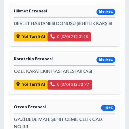
Gayrimenkul
Hikmet Eczanesi
Merkez
DEVLET HASTANESİ DÖNÜŞÜ ŞEHİTLİK KARŞISI
Spor
Yol Tarifi Al
0 (376) 212 01 18
Eğitim
Karatekin Eczanesi
Merkez
ÖZEL KARATEKİN HASTANESİ ARKASI
Yol Tarifi Al
0 (376) 213 30 77
Özcan Eczanesi
Ilgaz
GAZİ DEDE MAH. ŞEHİT CEMİL ÇELİK CAD.
NO:33