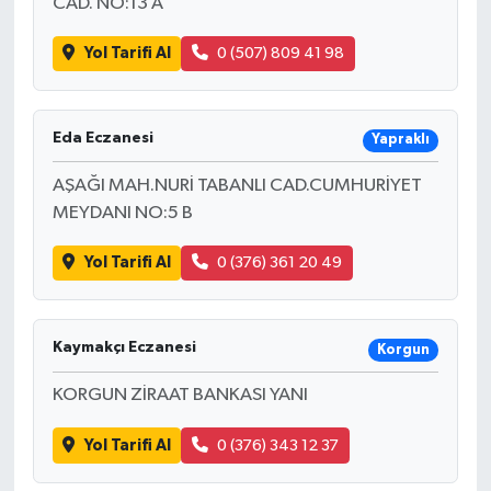
CAD. NO:13 A
Yol Tarifi Al
0 (507) 809 41 98
Eda Eczanesi
Yapraklı
AŞAĞI MAH.NURİ TABANLI CAD.CUMHURİYET
MEYDANI NO:5 B
Yol Tarifi Al
0 (376) 361 20 49
Kaymakçı Eczanesi
Korgun
KORGUN ZİRAAT BANKASI YANI
Yol Tarifi Al
0 (376) 343 12 37