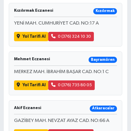
Kızılırmak Eczanesi
Kızılırmak
YENİ MAH. CUMHURİYET CAD. NO:17 A
Yol Tarifi Al
0 (376) 324 10 30
Mehmet Eczanesi
Bayramören
MERKEZ MAH. İBRAHİM BAŞAR CAD. NO:1 C
Yol Tarifi Al
0 (376) 735 80 05
Akif Eczanesi
Atkaracalar
GAZİBEY MAH. NEVZAT AYAZ CAD. NO:66 A