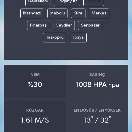
Devrekani
Doğanyurt
Hanönü
İhsangazi
İnebolu
Küre
Merkez
Pınarbaşı
Seydiler
Şenpazar
Taşköprü
Tosya
NEM
BASINÇ
%30
1008 HPA
hpa
RÜZGAR
EN DÜŞÜK / EN YÜKSEK
°
°
1.61 M/S
13
/ 32