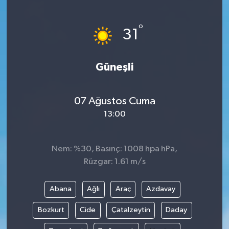
Gayrimenkul
°
31
Spor
Güneşli
Eğitim
07 Ağustos Cuma
13:00
Nem: %30, Basınç: 1008 hpa hPa,
Rüzgar: 1.61 m/s
Abana
Ağlı
Araç
Azdavay
Bozkurt
Cide
Çatalzeytin
Daday