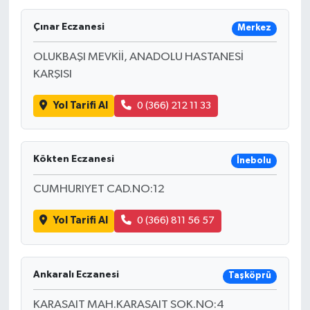
Gayrimenkul
Çınar Eczanesi
Merkez
OLUKBAŞI MEVKİİ, ANADOLU HASTANESİ
Spor
KARŞISI
Eğitim
Yol Tarifi Al
0 (366) 212 11 33
Kökten Eczanesi
İnebolu
CUMHURIYET CAD.NO:12
Yol Tarifi Al
0 (366) 811 56 57
Ankaralı Eczanesi
Taşköprü
KARASAIT MAH.KARASAIT SOK.NO:4