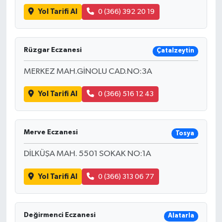
Yol Tarifi Al
0 (366) 392 20 19
Rüzgar Eczanesi
Çatalzeytin
MERKEZ MAH.GİNOLU CAD.NO:3A
Yol Tarifi Al
0 (366) 516 12 43
Merve Eczanesi
Tosya
DİLKÜŞA MAH. 5501 SOKAK NO:1A
Yol Tarifi Al
0 (366) 313 06 77
Değirmenci Eczanesi
Alatarla