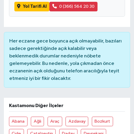
Yol Tarifi Al
0 (366) 564 20 30
Her eczane gece boyunca açık olmayabilir, bazıları
sadece gerektiğinde açık kalabilir veya
beklenmedik durumlar nedeniyle nöbete
gelemeyebilir. Bu nedenle, yola çıkmadan önce
eczanenin açık olduğunu telefon aracılığıyla teyit
etmeniz iyi bir fikir olacaktır.
Kastamonu Diğer İlçeler
Abana
Ağli
Araç
Azdavay
Bozkurt
Cide
Çatalzeytin
Daday
Devrekani