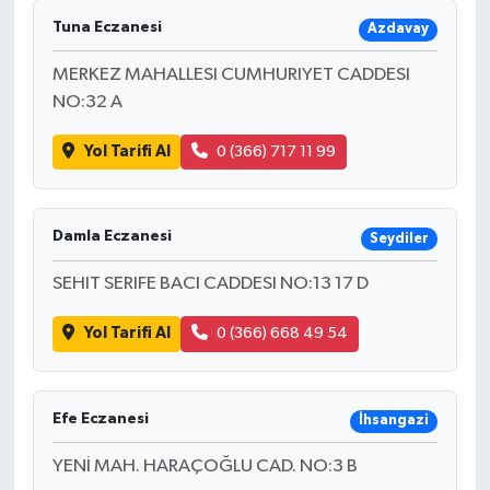
Tuna Eczanesi
Azdavay
MERKEZ MAHALLESI CUMHURIYET CADDESI
NO:32 A
Yol Tarifi Al
0 (366) 717 11 99
Damla Eczanesi
Seydiler
SEHIT SERIFE BACI CADDESI NO:13 17 D
Yol Tarifi Al
0 (366) 668 49 54
Efe Eczanesi
İhsangazi
YENİ MAH. HARAÇOĞLU CAD. NO:3 B