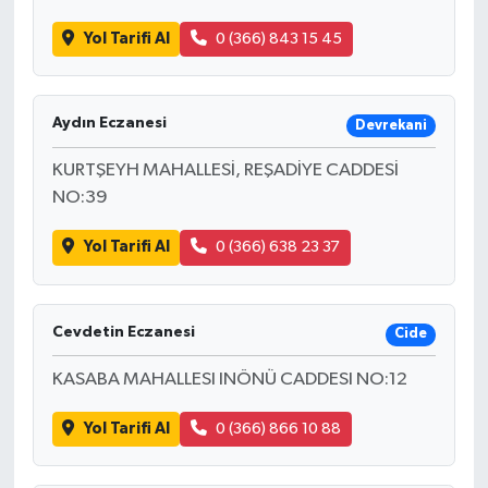
Yol Tarifi Al
0 (366) 843 15 45
Aydın Eczanesi
Devrekani
KURTŞEYH MAHALLESİ, REŞADİYE CADDESİ
NO:39
Yol Tarifi Al
0 (366) 638 23 37
Cevdetin Eczanesi
Cide
KASABA MAHALLESI INÖNÜ CADDESI NO:12
Yol Tarifi Al
0 (366) 866 10 88