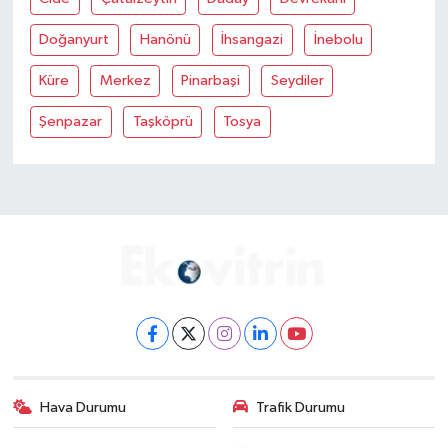
Doğanyurt
Hanönü
İhsangazi
İnebolu
Küre
Merkez
Pinarbaşi
Seydiler
Şenpazar
Taşköprü
Tosya
Hava Durumu
Trafik Durumu