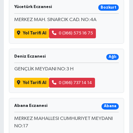
Yücetürk Eczanesi
Bozkurt
MERKEZ MAH. SINARCIK CAD. NO:4A
Yol Tarifi Al
0 (366) 575 16 75
Deniz Eczanesi
Ağlı
GENÇLİK MEYDANI NO:3 H
Yol Tarifi Al
0 (366) 737 14 14
Abana Eczanesi
Abana
MERKEZ MAHALLESI CUMHURIYET MEYDANI
NO:17