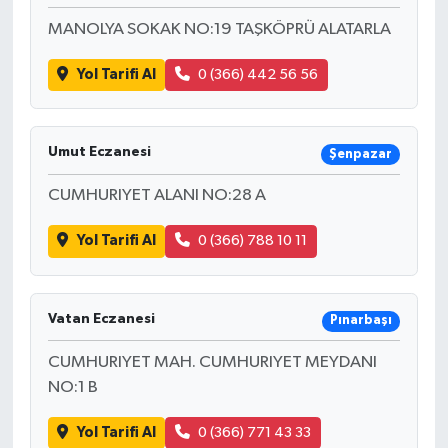
MANOLYA SOKAK NO:19 TAŞKÖPRÜ ALATARLA
Yol Tarifi Al
0 (366) 442 56 56
Umut Eczanesi
Şenpazar
CUMHURIYET ALANI NO:28 A
Yol Tarifi Al
0 (366) 788 10 11
Vatan Eczanesi
Pınarbaşı
CUMHURIYET MAH. CUMHURIYET MEYDANI
NO:1 B
Yol Tarifi Al
0 (366) 771 43 33