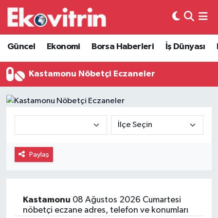
Güncel
Hava Durumu
Güncel
Ekonomi
Borsa Haberleri
İş Dünyası
Ekonomi
Trafik Durumu
Kastamonu Nöbetçi Eczaneler
Borsa Haberleri
Süper Lig Puan Durumu ve Fikstür
İş Dünyası
Tüm Manşetler
Lojistik
Son Dakika Haberleri
Paylaş
Otovitrin
Haber Arşivi
Asayiş
Kastamonu
08 Ağustos 2026 Cumartesi
nöbetçi eczane adres, telefon ve konumları
Magazin