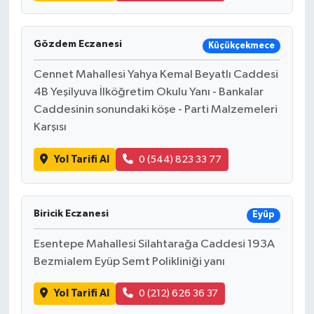
Gözdem Eczanesi
Küçükçekmece
Cennet Mahallesi Yahya Kemal Beyatlı Caddesi
4B Yeşilyuva İlköğretim Okulu Yanı - Bankalar
Caddesinin sonundaki köşe - Parti Malzemeleri
Karşısı
Yol Tarifi Al
0 (544) 823 33 77
Biricik Eczanesi
Eyüp
Esentepe Mahallesi Silahtarağa Caddesi 193A
Bezmialem Eyüp Semt Polikliniği yanı
Yol Tarifi Al
0 (212) 626 36 37