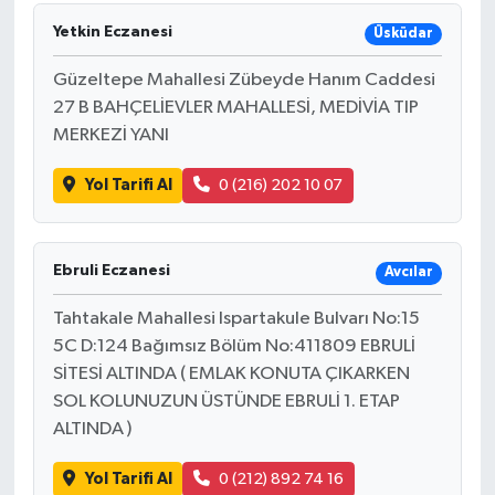
Yetkin Eczanesi
Üsküdar
Güzeltepe Mahallesi Zübeyde Hanım Caddesi
27 B BAHÇELİEVLER MAHALLESİ, MEDİVİA TIP
MERKEZİ YANI
Yol Tarifi Al
0 (216) 202 10 07
Ebruli Eczanesi
Avcılar
Tahtakale Mahallesi Ispartakule Bulvarı No:15
5C D:124 Bağımsız Bölüm No:411809 EBRULİ
SİTESİ ALTINDA ( EMLAK KONUTA ÇIKARKEN
SOL KOLUNUZUN ÜSTÜNDE EBRULİ 1. ETAP
ALTINDA )
Yol Tarifi Al
0 (212) 892 74 16