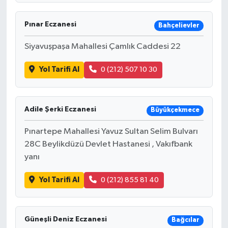
Pınar Eczanesi
Bahçelievler
Siyavuşpaşa Mahallesi Çamlık Caddesi 22
Yol Tarifi Al
0 (212) 507 10 30
Adile Şerki Eczanesi
Büyükçekmece
Pınartepe Mahallesi Yavuz Sultan Selim Bulvarı
28C Beylikdüzü Devlet Hastanesi , Vakıfbank
yanı
Yol Tarifi Al
0 (212) 855 81 40
Güneşli Deniz Eczanesi
Bağcılar