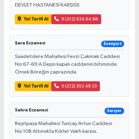
DEVLET HASTANESİ KARŞISI)
Yol Tarifi Al
0 (212) 924 64 68
Şara Eczanesi
Esenyurt
Saadetdere Mahallesi Fevzi Çakmak Caddesi
No:67-69 A Depo kapalı caddenin bitiminde
Örnek Böreğin çaprazında
Yol Tarifi Al
0 (212) 302 46 33
Sahra Eczanesi
Sarıyer
Reşitpaşa Mahallesi Tuncay Artun Caddesi
No:10B Altınokta Körler Vakfı karşısı.