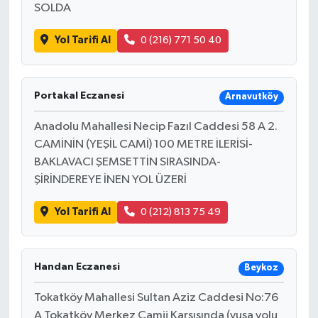
SOLDA
Yol Tarifi Al
0 (216) 771 50 40
Portakal Eczanesi
Arnavutköy
Anadolu Mahallesi Necip Fazıl Caddesi 58 A 2.
CAMİNİN (YEŞİL CAMİ) 100 METRE İLERİSİ-
BAKLAVACI ŞEMSETTİN SIRASINDA-
ŞİRİNDEREYE İNEN YOL ÜZERİ
Yol Tarifi Al
0 (212) 813 75 49
Handan Eczanesi
Beykoz
Tokatköy Mahallesi Sultan Aziz Caddesi No:76
A Tokatköy Merkez Camii Karşısında (yuşa yolu