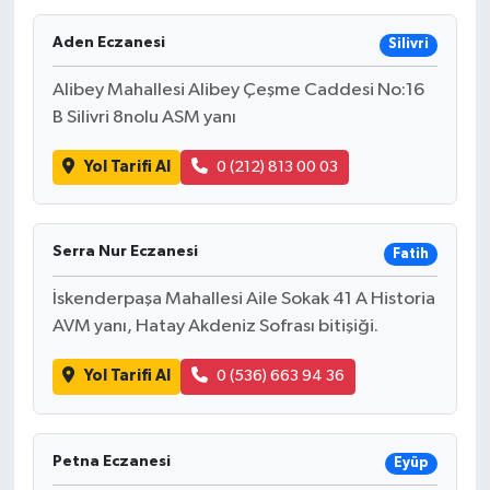
Gayrimenkul
Aden Eczanesi
Silivri
Alibey Mahallesi Alibey Çeşme Caddesi No:16
Spor
B Silivri 8nolu ASM yanı
Eğitim
Yol Tarifi Al
0 (212) 813 00 03
Serra Nur Eczanesi
Fatih
İskenderpaşa Mahallesi Aile Sokak 41 A Historia
AVM yanı, Hatay Akdeniz Sofrası bitişiği.
Yol Tarifi Al
0 (536) 663 94 36
Petna Eczanesi
Eyüp