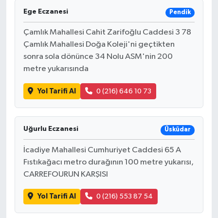
Ege Eczanesi
Pendik
Çamlık Mahallesi Cahit Zarifoğlu Caddesi 3 78
Çamlık Mahallesi Doğa Koleji'ni geçtikten
sonra sola dönünce 34 Nolu ASM'nin 200
metre yukarısında
Yol Tarifi Al
0 (216) 646 10 73
Uğurlu Eczanesi
Üsküdar
İcadiye Mahallesi Cumhuriyet Caddesi 65 A
Fıstıkağacı metro durağının 100 metre yukarısı,
CARREFOURUN KARŞISI
Yol Tarifi Al
0 (216) 553 87 54