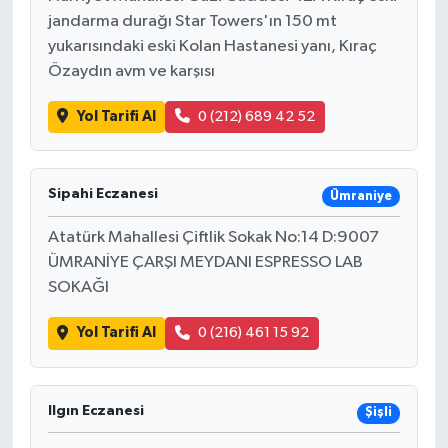
jandarma durağı Star Towers'ın 150 mt
yukarısındaki eski Kolan Hastanesi yanı, Kıraç
Özaydın avm ve karşısı
Yol Tarifi Al
0 (212) 689 42 52
Sipahi Eczanesi
Ümraniye
Atatürk Mahallesi Çiftlik Sokak No:14 D:9007
ÜMRANİYE ÇARŞI MEYDANI ESPRESSO LAB
SOKAĞI
Yol Tarifi Al
0 (216) 461 15 92
Ilgın Eczanesi
Şişli