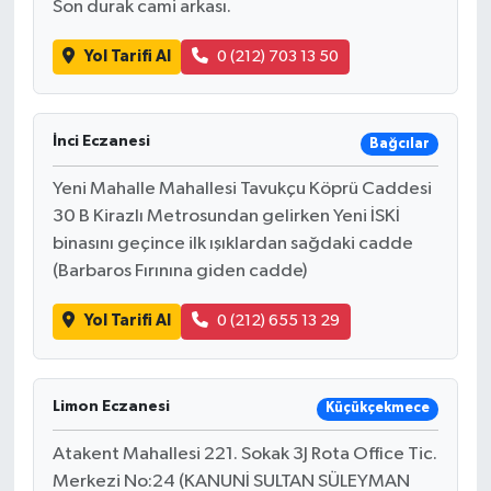
Son durak cami arkası.
Yol Tarifi Al
0 (212) 703 13 50
İnci Eczanesi
Bağcılar
Yeni Mahalle Mahallesi Tavukçu Köprü Caddesi
30 B Kirazlı Metrosundan gelirken Yeni İSKİ
binasını geçince ilk ışıklardan sağdaki cadde
(Barbaros Fırınına giden cadde)
Yol Tarifi Al
0 (212) 655 13 29
Limon Eczanesi
Küçükçekmece
Atakent Mahallesi 221. Sokak 3J Rota Office Tic.
Merkezi No:24 (KANUNİ SULTAN SÜLEYMAN