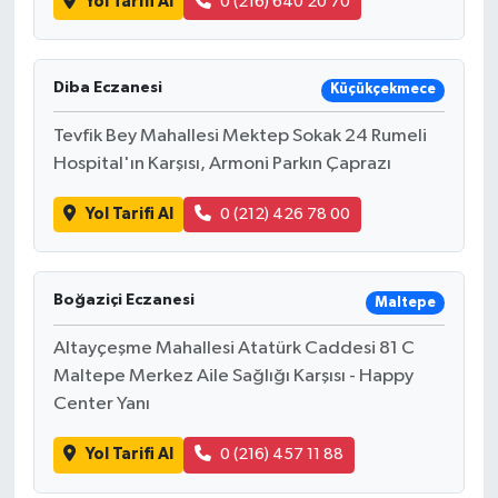
Yol Tarifi Al
0 (216) 640 20 70
Diba Eczanesi
Küçükçekmece
Tevfik Bey Mahallesi Mektep Sokak 24 Rumeli
Hospital'ın Karşısı, Armoni Parkın Çaprazı
Yol Tarifi Al
0 (212) 426 78 00
Boğaziçi Eczanesi
Maltepe
Altayçeşme Mahallesi Atatürk Caddesi 81 C
Maltepe Merkez Aile Sağlığı Karşısı - Happy
Center Yanı
Yol Tarifi Al
0 (216) 457 11 88