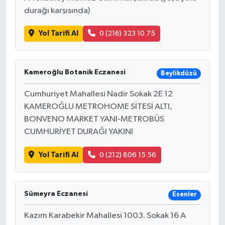
durağı karşısında)
Yol Tarifi Al
0 (216) 323 10 75
Kameroğlu Botanik Eczanesi
Beylikdüzü
Cumhuriyet Mahallesi Nadir Sokak 2E 12
KAMEROĞLU METROHOME SİTESİ ALTI,
BONVENO MARKET YANI-METROBÜS
CUMHURİYET DURAĞI YAKINI
Yol Tarifi Al
0 (212) 806 15 56
Sümeyra Eczanesi
Esenler
Kazım Karabekir Mahallesi 1003. Sokak 16 A