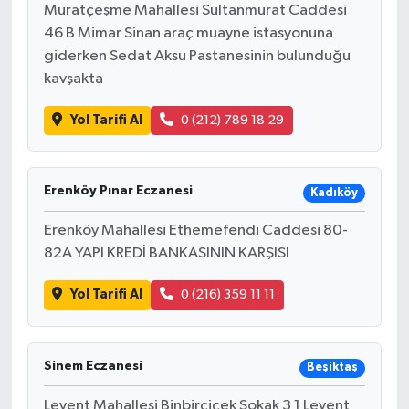
Muratçeşme Mahallesi Sultanmurat Caddesi
46 B Mimar Sinan araç muayne istasyonuna
giderken Sedat Aksu Pastanesinin bulunduğu
kavşakta
Yol Tarifi Al
0 (212) 789 18 29
Erenköy Pınar Eczanesi
Kadıköy
Erenköy Mahallesi Ethemefendi Caddesi 80-
82A YAPI KREDİ BANKASININ KARŞISI
Yol Tarifi Al
0 (216) 359 11 11
Sinem Eczanesi
Beşiktaş
Levent Mahallesi Binbirçiçek Sokak 3 1 Levent