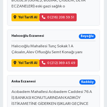
BÖLGESİ (GÜNEŞ, BULVAR, ÇİĞDEM, DEVA
ECZANELERİ) eski gazi sağlık o
Yol Tarifi Al
0 (216) 208 59 51
Halıcıoğlu Eczanesi
Beyoğlu
Halıcıoğlu Mahallesi Tunç Sokak 1 A
Çıksalın,Alev Ofluoğlu Semt Konağı yanı
Yol Tarifi Al
0 (212) 369 45 49
Anka Eczanesi
Kadıköy
Acıbadem Mahallesi Acıbadem Caddesi 76 A
İŞ BANKASI KONUTLARINDAN KADIKÖY
İSTİKAMETİNE GİDERKEN IŞIKLARI GEÇİNCE