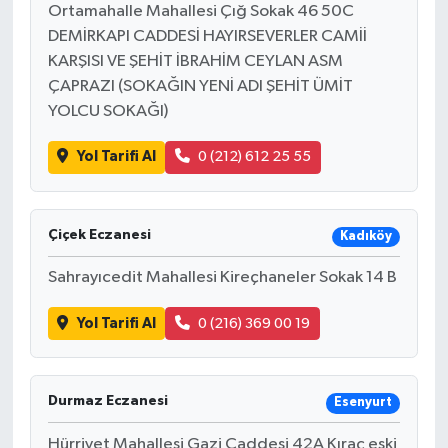
Ortamahalle Mahallesi Çığ Sokak 46 50C
DEMİRKAPI CADDESİ HAYIRSEVERLER CAMİİ
KARŞISI VE ŞEHİT İBRAHİM CEYLAN ASM
ÇAPRAZI (SOKAĞIN YENİ ADI ŞEHİT ÜMİT
YOLCU SOKAĞI)
Yol Tarifi Al
0 (212) 612 25 55
Çiçek Eczanesi
Kadıköy
Sahrayıcedit Mahallesi Kireçhaneler Sokak 14 B
Yol Tarifi Al
0 (216) 369 00 19
Durmaz Eczanesi
Esenyurt
Hürriyet Mahallesi Gazi Caddesi 42A Kıraç eski