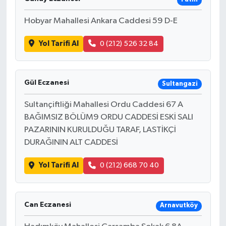
Hobyar Mahallesi Ankara Caddesi 59 D-E
Yol Tarifi Al
0 (212) 526 32 84
Gül Eczanesi
Sultangazi
Sultançiftliği Mahallesi Ordu Caddesi 67 A
BAĞIMSIZ BÖLÜM9 ORDU CADDESİ ESKİ SALI
PAZARININ KURULDUĞU TARAF, LASTİKÇİ
DURAĞININ ALT CADDESİ
Yol Tarifi Al
0 (212) 668 70 40
Can Eczanesi
Arnavutköy