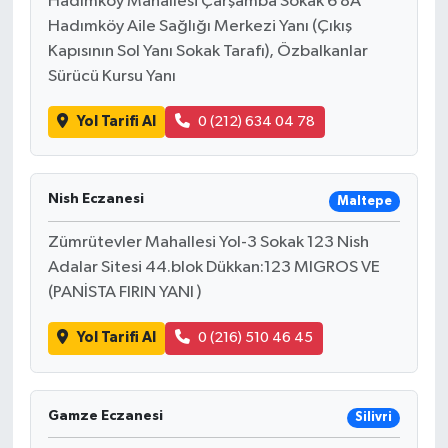
Hadımköy Mahallesi Çarşamba Sokak 6 8A
Hadımköy Aile Sağlığı Merkezi Yanı (Çıkış
Kapısının Sol Yanı Sokak Tarafı), Özbalkanlar
Sürücü Kursu Yanı
Yol Tarifi Al
0 (212) 634 04 78
Nish Eczanesi
Maltepe
Zümrütevler Mahallesi Yol-3 Sokak 123 Nish
Adalar Sitesi 44.blok Dükkan:123 MIGROS VE
(PANİSTA FIRIN YANI )
Yol Tarifi Al
0 (216) 510 46 45
Gamze Eczanesi
Silivri