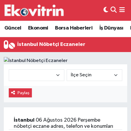
Güncel
Hava Durumu
Güncel
Ekonomi
Borsa Haberleri
İş Dünyası
Ekonomi
Trafik Durumu
İstanbul Nöbetçi Eczaneler
Borsa Haberleri
Süper Lig Puan Durumu ve Fikstür
İş Dünyası
Tüm Manşetler
Lojistik
Son Dakika Haberleri
Paylaş
Otovitrin
Haber Arşivi
Asayiş
İstanbul
06 Ağustos 2026 Perşembe
nöbetçi eczane adres, telefon ve konumları
Magazin