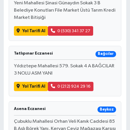
Yeni Mahallesi Şinasi Günaydın Sokak 3 B
Belediye Konutları File Market Üstü Tarım Kredi
Market Bitişiği
Yol Tarifi Al
0 (530) 341 37 27
Tatlıpınar Eczanesi
Bağcılar
Yıldıztepe Mahallesi 579. Sokak 4 A BAĞCILAR
3 NOLU ASM YANI
Yol Tarifi Al
0 (212) 924 29 16
Asena Eczanesi
Beykoz
Çubuklu Mahallesi Orhan Veli Kanık Caddesi 85
B Aslı Börek Yanı, Kervan Çeyiz Mağazası Karşısı