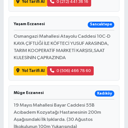
Yol Tarifi Al
0 (212) 441 38 16
Yaşam Eczanesi
Sancaktepe
Osmangazi Mahallesi Atayolu Caddesi 10C-D
KAYA ÇİFTLİĞİ İLE KÖFTECİ YUSUF ARASINDA,
TARIM KOOPERATİF MARKETİ KARŞISI,SAAT
KULESİNİN ÇAPRAZINDA
Yol Tarifi Al
0 (506) 466 78 60
Müge Eczanesi
Kadıköy
19 Mayıs Mahallesi Bayar Caddesi 55B
Acıbadem Kozyatağı Hastanesinin 200m
Aşağısındaki İlk Işıklarda. (30 Ağustos
İlkokulunun 100m Yukarısında)