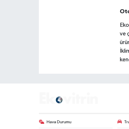
Oto
Eko
ve 
ürü
İkl
ken
Hava Durumu
Tr