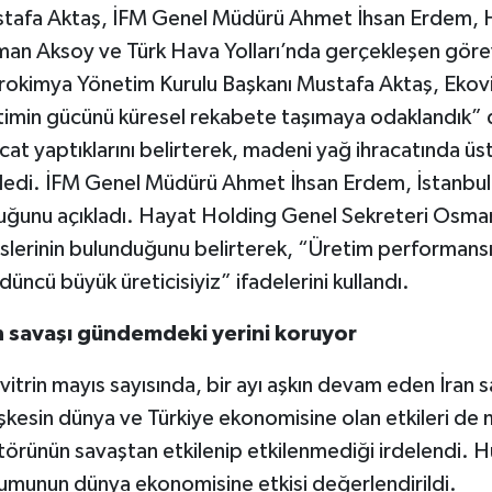
tafa Aktaş, İFM Genel Müdürü Ahmet İhsan Erdem, H
an Aksoy ve Türk Hava Yolları’nda gerçekleşen görev 
rokimya Yönetim Kurulu Başkanı Mustafa Aktaş, Ekovitr
timin gücünü küresel rekabete taşımaya odaklandık” 
cat yaptıklarını belirterek, madeni yağ ihracatında üst 
ledi. İFM Genel Müdürü Ahmet İhsan Erdem, İstanbul’u
uğunu açıkladı. Hayat Holding Genel Sekreteri Osma
islerinin bulunduğunu belirterek, “Üretim performans
düncü büyük üreticisiyiz” ifadelerini kullandı.
n savaşı gündemdeki yerini koruyor
vitrin mayıs sayısında, bir ayı aşkın devam eden İran
şkesin dünya ve Türkiye ekonomisine olan etkileri de m
törünün savaştan etkilenip etkilenmediği irdelendi.
umunun dünya ekonomisine etkisi değerlendirildi.