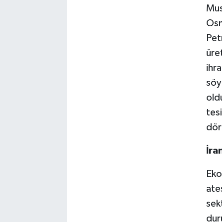
Mus
Osm
Pet
üre
ihra
söy
old
tes
dör
İra
Eko
ate
sek
dur