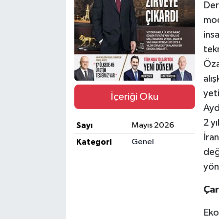
Der
Gayrimenkul
mod
ins
Spor
tek
Özat
Eğitim
alış
yeti
İçeriği Oku
Ayd
2 y
Sayı
Mayıs 2026
İra
Kategori
Genel
değ
yöne
Çar
Eko