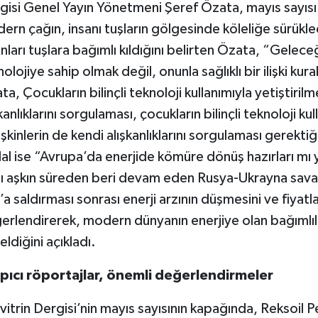
gisi Genel Yayın Yönetmeni Şeref Özata, mayıs sayısı 
ern çağın, insanı tuşların gölgesinde köleliğe sürükled
anları tuşlara bağımlı kıldığını belirten Özata, “Gelece
nolojiye sahip olmak değil, onunla sağlıklı bir ilişki 
a, Çocukların bilinçli teknoloji kullanımıyla yetiştirilm
kanlıklarını sorgulaması, çocukların bilinçli teknoloji ku
şkinlerin de kendi alışkanlıklarını sorgulaması gerektiğ
al ise “Avrupa’da enerjide kömüre dönüş hazırları mı ya
ılı aşkın süreden beri devam eden Rusya-Ukrayna savaş
n’a saldırması sonrası enerji arzının düşmesini ve fiyat
erlendirerek, modern dünyanın enerjiye olan bağımlı
ldiğini açıkladı.
pıcı röportajlar, önemli değerlendirmeler
vitrin Dergisi’nin mayıs sayısının kapağında, Reksoil