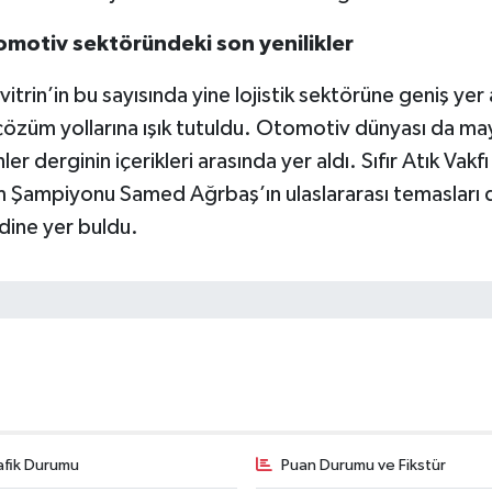
motiv sektöründeki son yenilikler
vitrin’in bu sayısında yine lojistik sektörüne geniş yer
çözüm yollarına ışık tutuldu. Otomotiv dünyası da may
nler derginin içerikleri arasında yer aldı. Sıfır Atık V
im Şampiyonu Samed Ağrbaş’ın ulaslararası temasları d
dine yer buldu.
afik Durumu
Puan Durumu ve Fikstür