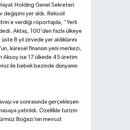
ayat Holding Genel Sekreteri
değişimi yer aldı. Reksoil
in’e verdiği röportajda, “Yerli
dedi. Aktaş, 100'den fazla ülkeye
üste 8 yıl zirvede yer aldıklarını
n, küresel finansın yeni merkezi,
n Aksoy ise 17 ülkede 45 üretim
ımız ile bebek bezinde dünyanın
 savaşı ve sonrasında gerçekleşen
asaya yatırıldı. Özellikle turizm
 Hürmüz Boğazı’nın mevcut